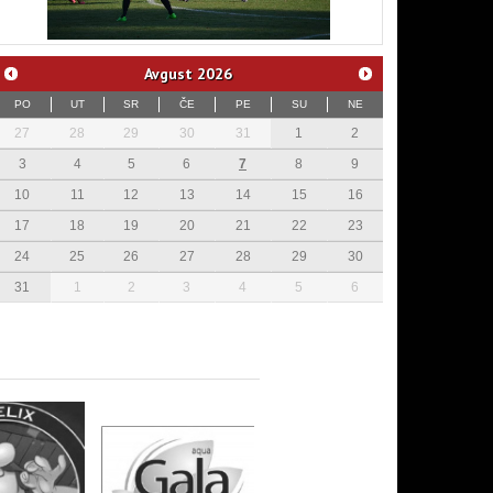
Avgust
2026
PO
UT
SR
ČE
PE
SU
NE
27
28
29
30
31
1
2
3
4
5
6
7
8
9
10
11
12
13
14
15
16
17
18
19
20
21
22
23
24
25
26
27
28
29
30
31
1
2
3
4
5
6