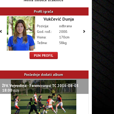
Nema sledeće utakmice
Profil igrača
Vukčević Dunja
Pozicija:
odbrana
God. rođ.:
2000.
Visina:
170cm
Težina:
58kg
PUN PROFIL
Poslednje dodati album
ŽFK Vojvodina - Ferencvarosi TC 2016-08-03
18:00
(12)