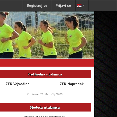
Registruj se
Prijavi se
Prethodna utakmica
ŽFK Vojvodina
ŽFK Napredak
Kruševac 26. Mar.
00:00
Sledeća utakmica