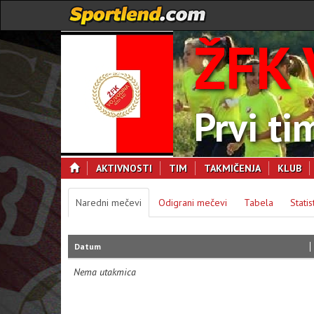
ŽFK 
Prvi ti
AKTIVNOSTI
TIM
TAKMIČENJA
KLUB
Naredni mečevi
Odigrani mečevi
Tabela
Statis
Datum
Nema utakmica