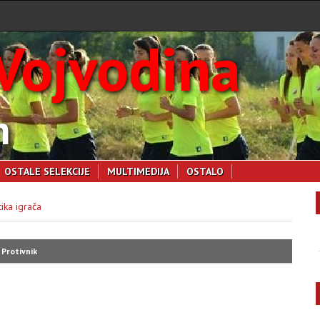
Vojvodina
m
OSTALE SELEKCIJE
MULTIMEDIJA
OSTALO
tika igrača
Protivnik