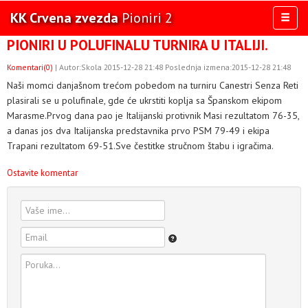
KK Crvena zvezda
Pioniri 2
Toggl
naviga
PIONIRI U POLUFINALU TURNIRA U ITALIJI.
AKTIVNOSTI
TIM
Komentari(0)
| Autor:Skola 2015-12-28 21:48 Poslednja izmena:2015-12-28 21:48
Naši momci danjašnom trećom pobedom na turniru Canestri Senza Reti
TAKMIČENJA
plasirali se u polufinale, gde će ukrstiti koplja sa Španskom ekipom
KLUB
Marasme.Prvog dana pao je Italijanski protivnik Masi rezultatom 76-35,
OSTALE SELEKCIJE
a danas jos dva Italijanska predstavnika prvo PSM 79-49 i ekipa
Trapani rezultatom 69-51.Sve čestitke stručnom štabu i igračima.
MULTIMEDIJA
Ostavite komentar