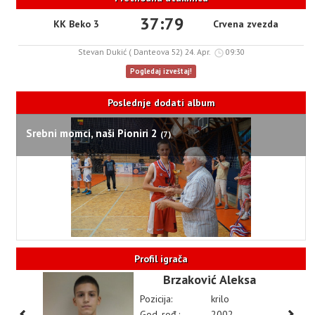
37:79
KK Beko 3
Crvena zvezda
Stevan Dukić ( Danteova 52) 24. Apr.
09:30
Pogledaj izveštaj!
Poslednje dodati album
Srebni momci, naši Pioniri 2
(7)
Profil igrača
Brzaković Aleksa
Pozicija:
krilo
God. rođ.:
2002.