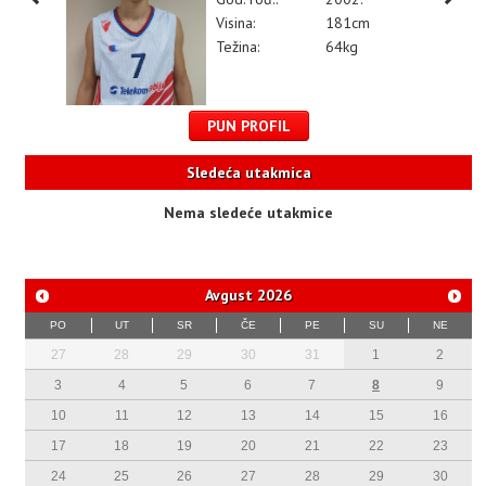
Visina:
181cm
Težina:
64kg
PUN PROFIL
Sledeća utakmica
Nema sledeće utakmice
Avgust
2026
PO
UT
SR
ČE
PE
SU
NE
27
28
29
30
31
1
2
3
4
5
6
7
8
9
10
11
12
13
14
15
16
17
18
19
20
21
22
23
24
25
26
27
28
29
30