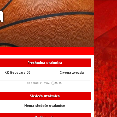
a
Prethodna utakmica
KK Beostars 05
Crvena zvezda
Beograd 14. May.
00:00
Sledeća utakmica
Nema sledeće utakmice