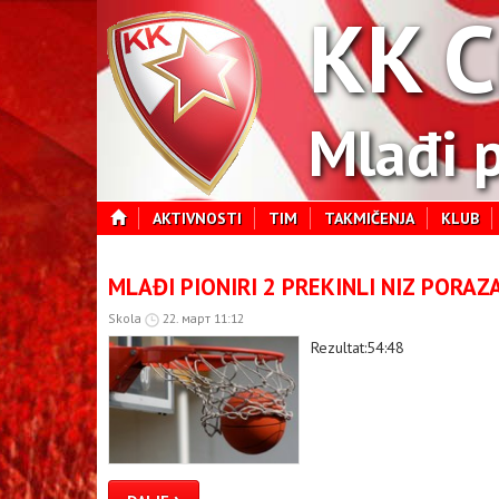
KK C
Mlađi p
AKTIVNOSTI
TIM
TAKMIČENJA
KLUB
MLAĐI PIONIRI 2 PREKINLI NIZ PORAZ
Skola
22. март 11:12
Rezultat:54:48
›