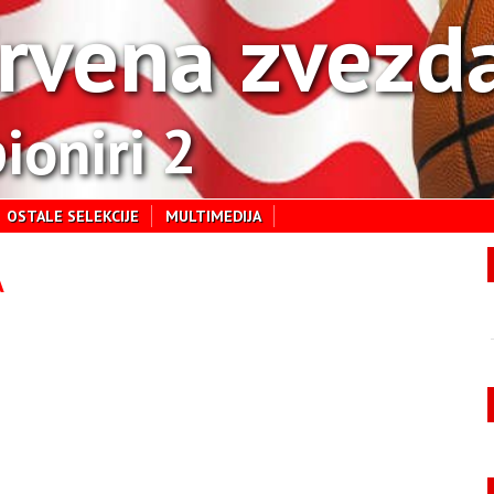
rvena zvezd
ioniri 2
OSTALE SELEKCIJE
MULTIMEDIJA
A