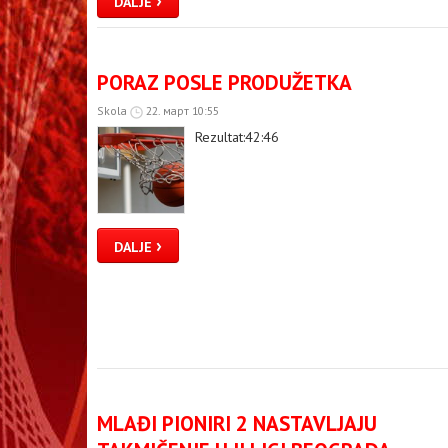
DALJE
PORAZ POSLE PRODUŽETKA
Skola
22. март 10:55
Rezultat:42:46
›
DALJE
MLAĐI PIONIRI 2 NASTAVLJAJU