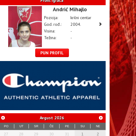
Profil igrača
Andrić Mihajlo
Pozicija:
krilni centar
God. rođ.:
2004.
Visina:
-
Težina:
-
PUN PROFIL
Avgust
2026
PO
UT
SR
ČE
PE
SU
NE
27
28
29
30
31
1
2