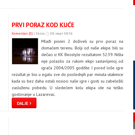
PRVI PORAZ KOD KUĆE
Komentari (0)
|
Skola
08. март 08:56
Mlađi pioniri 2 doživeli su prvi poraz na
domaćem terenu. Bolji od naše ekipe bili su
dečaci iz KK Beostyle rezultatom 52:39. Ništa
nije polazilo za rukom ekipi sastavljenoj od
igrača 2004/2005 godište. I pored loše igre
rezultat je bio u egalu sve do poslednjih par minuta utakmice
kada su bez daha ostali nosioci naše igre i gosti su zabeležili
zasluženu pobedu. U sledećem kolu ekipa ide na teško
gostovanje u Lazarevac.
›
DALJE