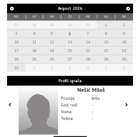
Avgust
2026
PO
UT
SR
ČE
PE
SU
NE
27
28
29
30
31
1
2
3
4
5
6
7
8
9
10
11
12
13
14
15
16
17
18
19
20
21
22
23
24
25
26
27
28
29
30
31
1
2
3
4
5
6
Profil igrača
Nešić Miloš
Pozicija:
krilo
God. rođ.:
-
Visina:
-
Težina:
-