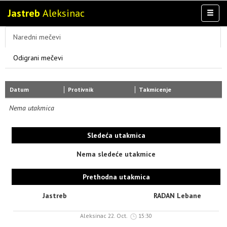
Jastreb
Aleksinac
Toggl
naviga
AKTIVNOSTI
Naredni mečevi
TIM
Odigrani mečevi
TAKMIČENJA
KLUB
Datum
Protivnik
Takmicenje
MULTIMEDIJA
Nema utakmica
Sledeća utakmica
Nema sledeće utakmice
Prethodna utakmica
Jastreb
RADAN Lebane
Aleksinac 22. Oct.
15:30