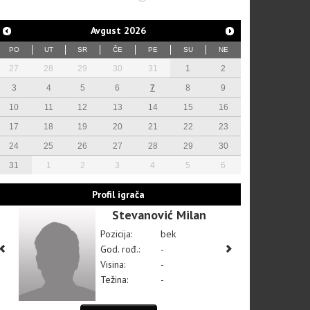
Avgust
2026
PO
UT
SR
ČE
PE
SU
NE
27
28
29
30
31
1
2
3
4
5
6
7
8
9
10
11
12
13
14
15
16
17
18
19
20
21
22
23
24
25
26
27
28
29
30
31
1
2
3
4
5
6
Profil igrača
Stevanović Milan
Pozicija:
bek
God. rođ.:
-
Visina:
-
Težina:
-