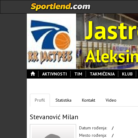
Jast
Aleksi
AKTIVNOSTI
TIM
TAKMIČENJA
KLUB
Profil
Statistika
Kontakt
Video
Stevanović Milan
Datum rođenja:
/
Mesto rođenja:
/