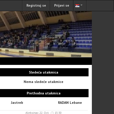
Registruj se
Prijavi se
Sledeća utakmica
Nema sledeće utakmice
Prethodna utakmica
Jastreb
RADAN Lebane
Aleksinac 22. Oct.
15:30