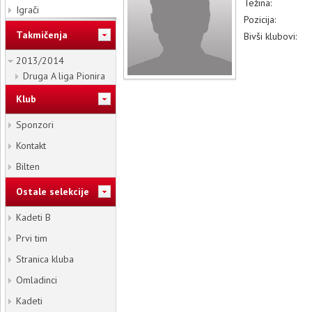
Težina:
Igrači
Pozicija:
Takmičenja
Bivši klubovi:
2013/2014
Druga A liga Pionira
Klub
Sponzori
Kontakt
Bilten
Ostale selekcije
Kadeti B
Prvi tim
Stranica kluba
Omladinci
Kadeti