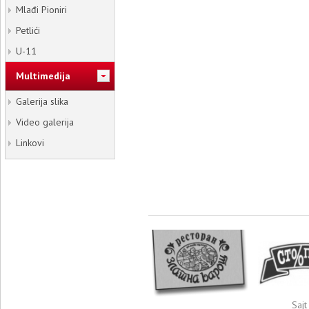
Mlađi Pioniri
Petlići
U-11
Multimedija
Galerija slika
Video galerija
Linkovi
Sajt