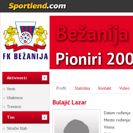
Bežanija
Pioniri 20
Aktivnosti
Profil
Statistika
Kontakt
Video
Vesti
Utakmice
Bulajić Lazar
Treninzi
Datum rođenja:
Tim
Mesto rođenja:
Visina:
Stručni štab