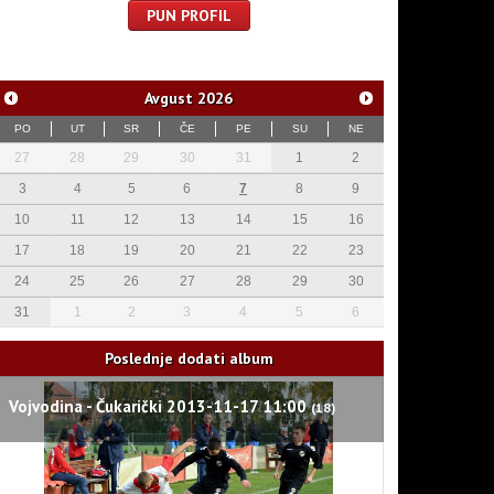
PUN PROFIL
Avgust
2026
PO
UT
SR
ČE
PE
SU
NE
27
28
29
30
31
1
2
3
4
5
6
7
8
9
10
11
12
13
14
15
16
17
18
19
20
21
22
23
24
25
26
27
28
29
30
31
1
2
3
4
5
6
Poslednje dodati album
Vojvodina - Čukarički 2013-11-17 11:00
(18)