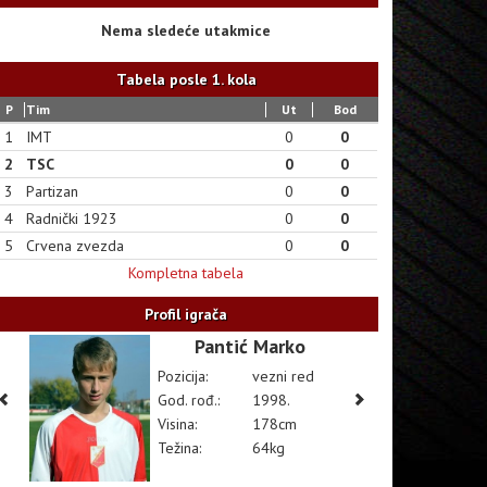
Nema sledeće utakmice
Tabela posle 1. kola
P
Tim
Ut
Bod
1
IMT
0
0
2
TSC
0
0
3
Partizan
0
0
4
Radnički 1923
0
0
5
Crvena zvezda
0
0
Kompletna tabela
Profil igrača
Pantić Marko
Pozicija:
vezni red
God. rođ.:
1998.
Visina:
178cm
Težina:
64kg