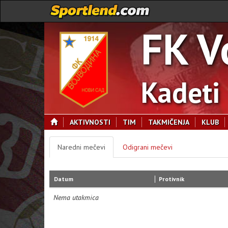
FK V
Kadeti
AKTIVNOSTI
TIM
TAKMIČENJA
KLUB
Naredni mečevi
Odigrani mečevi
Datum
Protivnik
Nema utakmica