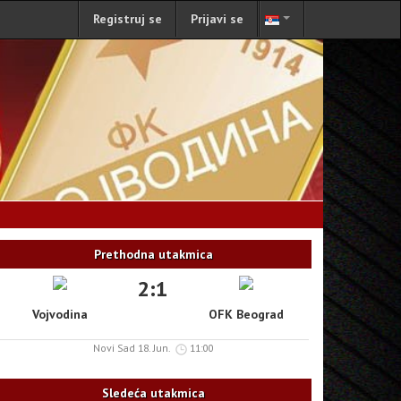
Registruj se
Prijavi se
Prethodna utakmica
2:1
Vojvodina
OFK Beograd
Novi Sad 18. Jun.
11:00
Sledeća utakmica