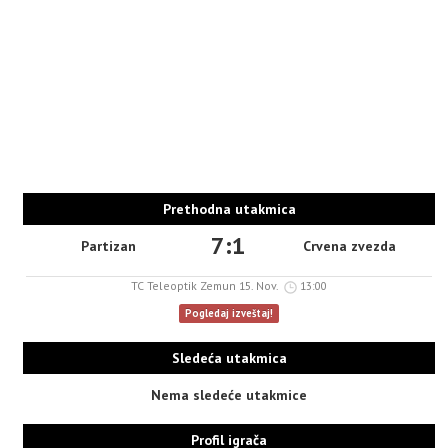
Prethodna utakmica
7:1
Partizan
Crvena zvezda
TC Teleoptik Zemun 15. Nov.
13:00
Pogledaj izveštaj!
Sledeća utakmica
Nema sledeće utakmice
Profil igrača