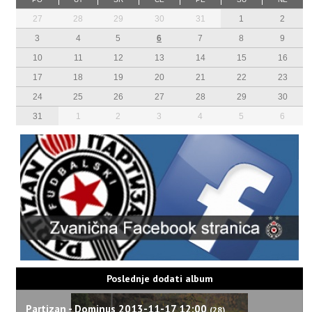
27
28
29
30
31
1
2
3
4
5
6
7
8
9
10
11
12
13
14
15
16
17
18
19
20
21
22
23
24
25
26
27
28
29
30
31
1
2
3
4
5
6
Poslednje dodati album
Partizan - Dominus 2013-11-17 12:00
(28)