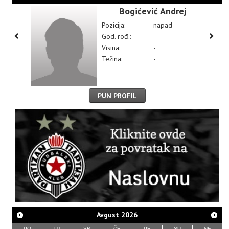
Bogićević Andrej
Pozicija:
napad
God. rođ.:
-
Visina:
-
Težina:
-
PUN PROFIL
Avgust
2026
PO
UT
SR
ČE
PE
SU
NE