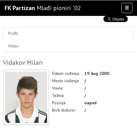
FK Partizan
Mlađi pioniri `02
Toggl
naviga
AKTIVNOSTI
TIM
Profil
TAKMIČENJA
Video
KLUB
OSTALE SELEKCIJE
Vidakov Milan
MULTIMEDIJA
Datum rođenja:
19. Aug 2000.
Mesto rođenja:
/
Visina:
/
Težina:
/
Pozicija:
napad
Bivši klubovi:
/