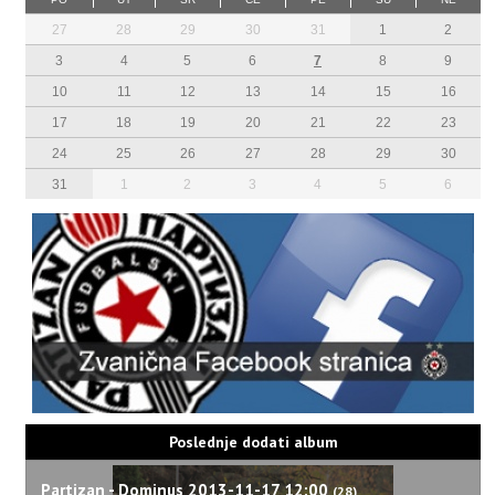
27
28
29
30
31
1
2
3
4
5
6
7
8
9
10
11
12
13
14
15
16
17
18
19
20
21
22
23
24
25
26
27
28
29
30
31
1
2
3
4
5
6
Poslednje dodati album
Partizan - Dominus 2013-11-17 12:00
(28)