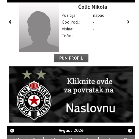
Čolić Nikola
Pozicija:
napad
God. rođ.:
-
Visina:
-
Težina:
-
PUN PROFIL
Avgust
2026
PO
UT
SR
ČE
PE
SU
NE