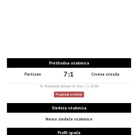
Prethodna utakmica
7:1
Partizan
Crvena zvezda
TC Teleoptik Zemun 15. Nov.
13:00
Pogledaj izveštaj!
Sledeća utakmica
Nema sledeće utakmice
Profil igrača