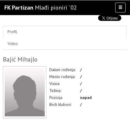
FK Partizan
Mlađi pioniri `02
Toggl
naviga
AKTIVNOSTI
TIM
Profil
TAKMIČENJA
Video
KLUB
OSTALE SELEKCIJE
Bajić Mihajlo
MULTIMEDIJA
Datum rođenja:
/
Mesto rođenja:
/
Visina:
/
Težina:
/
Pozicija:
napad
Bivši klubovi:
/