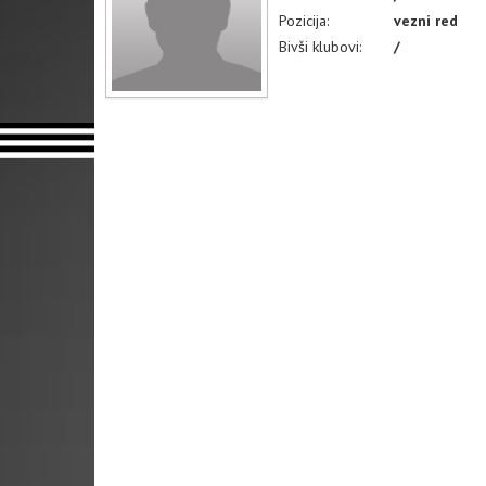
Pozicija:
vezni red
Bivši klubovi:
/