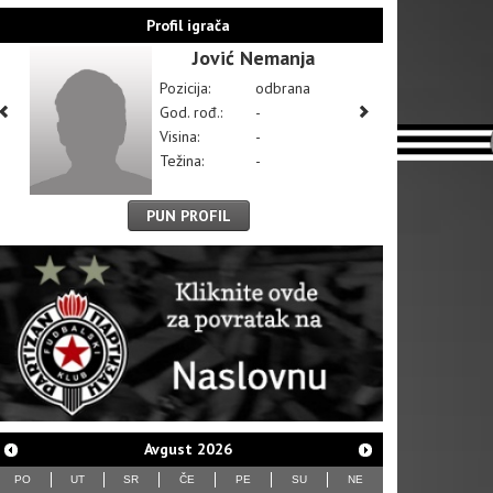
Profil igrača
Jović Nemanja
Pozicija:
odbrana
God. rođ.:
-
Visina:
-
Težina:
-
PUN PROFIL
Avgust
2026
PO
UT
SR
ČE
PE
SU
NE