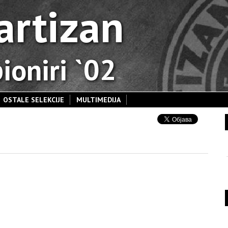
artizan
ioniri `02
OSTALE SELEKCIJE
MULTIMEDIJA