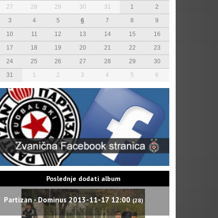
27
28
29
30
31
1
2
3
4
5
6
7
8
9
10
11
12
13
14
15
16
17
18
19
20
21
22
23
24
25
26
27
28
29
30
31
1
2
3
4
5
6
Poslednje dodati album
Partizan - Dominus 2013-11-17 12:00
(28)