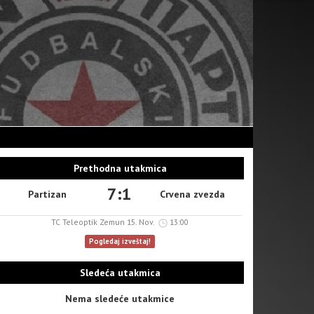
Prethodna utakmica
7:1
Partizan
Crvena zvezda
TC Teleoptik Zemun 15. Nov.
13:00
Pogledaj izveštaj!
Sledeća utakmica
Nema sledeće utakmice