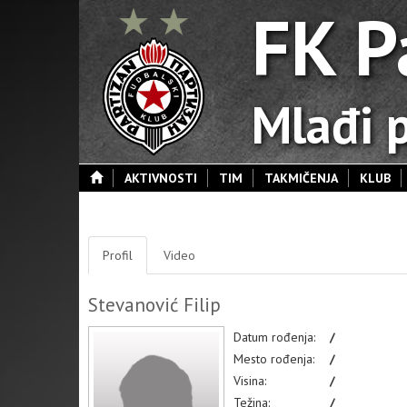
FK P
Mlađi p
AKTIVNOSTI
TIM
TAKMIČENJA
KLUB
Profil
Video
Stevanović Filip
Datum rođenja:
/
Mesto rođenja:
/
Visina:
/
Težina:
/