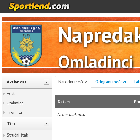
Napreda
Omladinci
Naredni mečevi
Odigrani mečevi
Tab
Aktivnosti
Vesti
Datum
Pro
Utakmice
Treninzi
Nema utakmica
Tim
Stručni štab