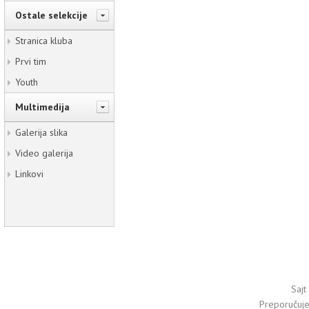
Ostale selekcije
Stranica kluba
Prvi tim
Youth
Multimedija
Galerija slika
Video galerija
Linkovi
Sajt
Preporučuj