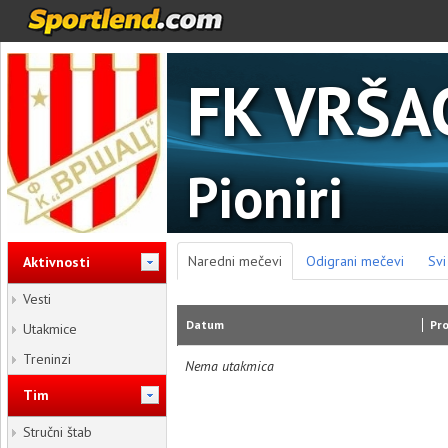
FK VRŠA
Pioniri
Naredni mečevi
Odigrani mečevi
Svi
Aktivnosti
Vesti
Datum
Pro
Utakmice
Treninzi
Nema utakmica
Tim
Stručni štab