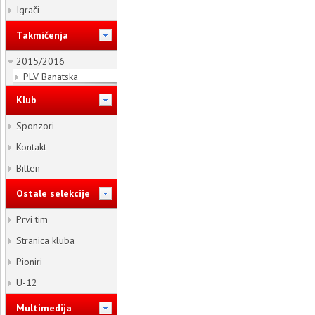
Igrači
Takmičenja
2015/2016
PLV Banatska
Klub
Sponzori
Kontakt
Bilten
Ostale selekcije
Prvi tim
Stranica kluba
Pioniri
U-12
Multimedija