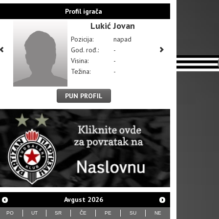
Profil igrača
Lukić Jovan
Pozicija:
napad
God. rođ.:
-
Visina:
-
Težina:
-
PUN PROFIL
Avgust
2026
PO
UT
SR
ČE
PE
SU
NE