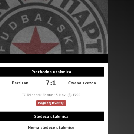
Prethodna utakmica
7:1
Partizan
Crvena zvezda
TC Teleoptik Zemun 15. Nov.
13:00
Pogledaj izveštaj!
Sledeća utakmica
Nema sledeće utakmice