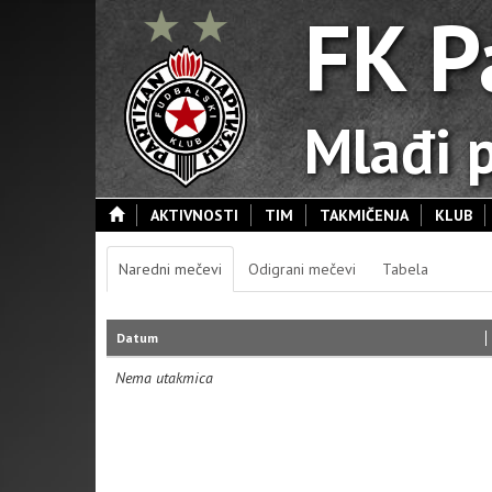
FK P
Mlađi p
AKTIVNOSTI
TIM
TAKMIČENJA
KLUB
Naredni mečevi
Odigrani mečevi
Tabela
Datum
Nema utakmica