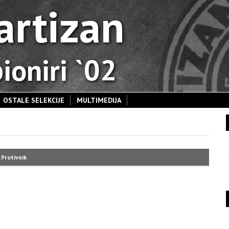
artizan
ioniri `02
OSTALE SELEKCIJE
MULTIMEDIJA
Protivnik