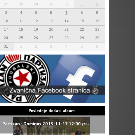
27
28
29
30
31
1
2
3
4
5
6
7
8
9
10
11
12
13
14
15
16
17
18
19
20
21
22
23
24
25
26
27
28
29
30
31
1
2
3
4
5
6
Poslednje dodati album
Partizan - Dominus 2013-11-17 12:00
(28)