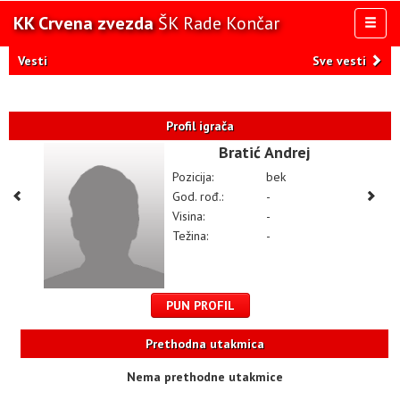
KK Crvena zvezda
ŠK Rade Končar
Toggl
naviga
AKTIVNOSTI
Vesti
Sve vesti
TIM
TAKMIČENJA
Profil igrača
KLUB
Bratić Andrej
OSTALE SELEKCIJE
Pozicija:
bek
MULTIMEDIJA
God. rođ.:
-
Visina:
-
Težina:
-
PUN PROFIL
Prethodna utakmica
Nema prethodne utakmice