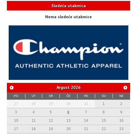
Sledeća utakmica
Nema sledeće utakmice
Avgust
2026
PO
UT
SR
ČE
PE
SU
NE
27
28
29
30
31
1
2
3
4
5
6
7
8
9
10
11
12
13
14
15
16
17
18
19
20
21
22
23