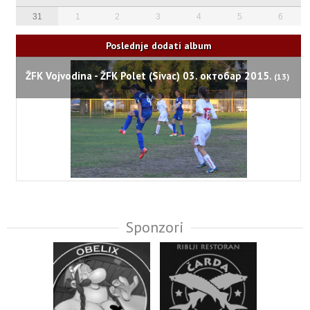
31
1
2
3
4
5
6
Poslednje dodati album
ŽFK Vojvodina - ŽFK Polet (Sivac) 03. октобар 2015.
(13)
Sponzori