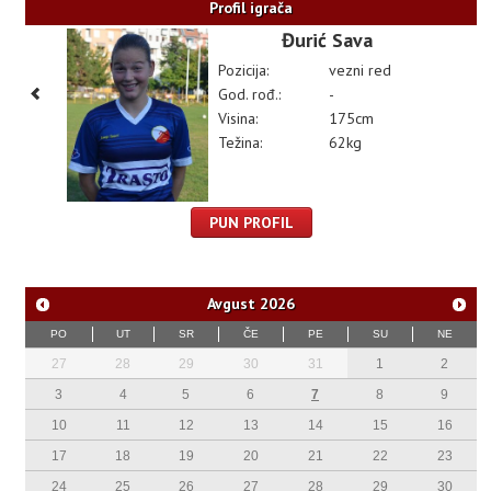
Profil igrača
Đurić Sava
Pozicija:
vezni red
God. rođ.:
-
Visina:
175cm
Težina:
62kg
PUN PROFIL
Avgust
2026
PO
UT
SR
ČE
PE
SU
NE
27
28
29
30
31
1
2
3
4
5
6
7
8
9
10
11
12
13
14
15
16
17
18
19
20
21
22
23
24
25
26
27
28
29
30