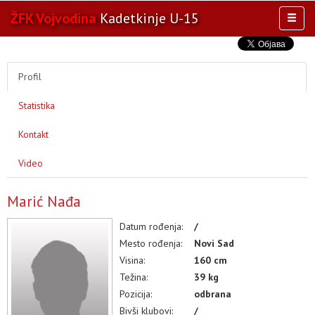
ŽFK Vojvodina
Kadetkinje U-15
Toggl
naviga
AKTIVNOSTI
TIM
Profil
TAKMIČENJA
Statistika
KLUB
OSTALE SELEKCIJE
Kontakt
MULTIMEDIJA
Video
OSTALO
Marić Nađa
Datum rođenja:
/
Mesto rođenja:
Novi Sad
Visina:
160 cm
Težina:
39 kg
Pozicija:
odbrana
Bivši klubovi:
/