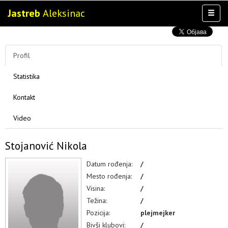
Jastreb
Aleksinac
Toggl
naviga
AKTIVNOSTI
TIM
Profil
TAKMIČENJA
Statistika
KLUB
MULTIMEDIJA
Kontakt
Video
Stojanović Nikola
Datum rođenja:
/
Mesto rođenja:
/
Visina:
/
Težina:
/
Pozicija:
plejmejker
Bivši klubovi:
/