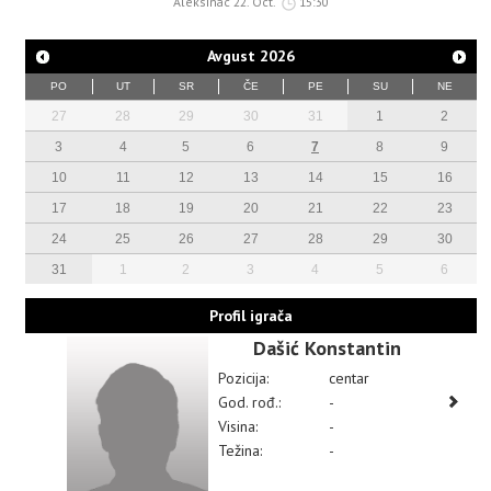
Aleksinac 22. Oct.
15:30
Avgust
2026
PO
UT
SR
ČE
PE
SU
NE
27
28
29
30
31
1
2
3
4
5
6
7
8
9
10
11
12
13
14
15
16
17
18
19
20
21
22
23
24
25
26
27
28
29
30
31
1
2
3
4
5
6
Profil igrača
Dašić Konstantin
Pozicija:
centar
God. rođ.:
-
Visina:
-
Težina:
-