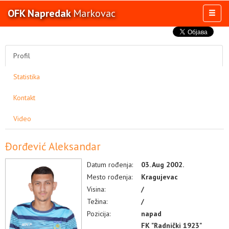
OFK Napredak
Markovac
Toggl
naviga
AKTIVNOSTI
KLUB
Profil
OSTALE SELEKCIJE
Statistika
MULTIMEDIJA
Kontakt
Video
Đorđević Aleksandar
Datum rođenja:
03. Aug 2002.
Mesto rođenja:
Kragujevac
Visina:
/
Težina:
/
Pozicija:
napad
FK "Radnički 1923"