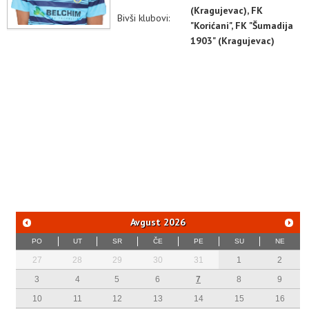
(Kragujevac), FK
Bivši klubovi:
"Korićani", FK "Šumadija
1903" (Kragujevac)
Avgust
2026
PO
UT
SR
ČE
PE
SU
NE
27
28
29
30
31
1
2
3
4
5
6
7
8
9
10
11
12
13
14
15
16