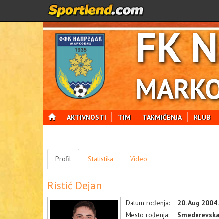
FK N
MARKO
AKTIVNOSTI
TIM
TAKMIČENJA
KLUB
Profil
Statistika
Video
Ristić Dejan
Datum rođenja:
20. Aug 2004.
Mesto rođenja:
Smederevska