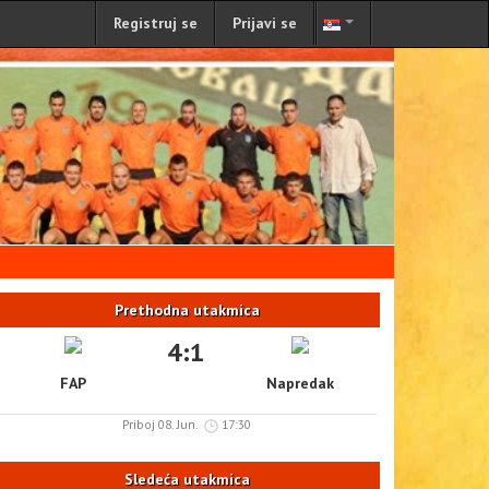
Registruj se
Prijavi se
Prethodna utakmica
4:1
FAP
Napredak
Priboj 08. Jun.
17:30
Sledeća utakmica