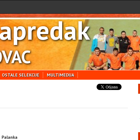
apredak
VAC
OSTALE SELEKCIJE
MULTIMEDIJA
 Palanka