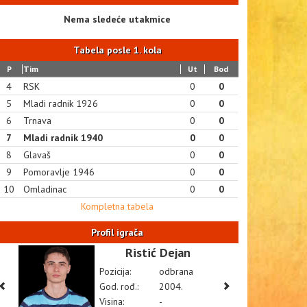
Nema sledeće utakmice
Tabela posle 1. kola
P
Tim
Ut
Bod
4
RSK
0
0
5
Mladi radnik 1926
0
0
6
Trnava
0
0
7
Mladi radnik 1940
0
0
8
Glavaš
0
0
9
Pomoravlje 1946
0
0
10
Omladinac
0
0
Kompletna tabela
Profil igrača
Ristić Dejan
Pozicija:
odbrana
God. rođ.:
2004.
Visina:
-