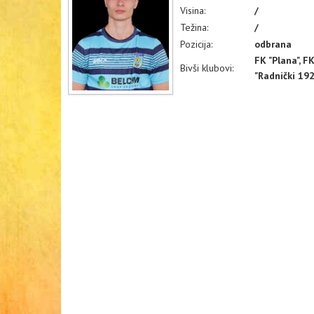
Visina:
/
Težina:
/
Pozicija:
odbrana
FK "Plana", F
Bivši klubovi:
"Radnički 19