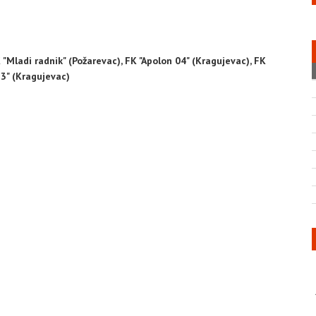
K "Mladi radnik" (Požarevac), FK "Apolon 04" (Kragujevac), FK
23" (Kragujevac)