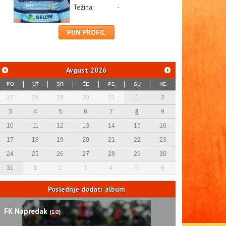
Težina:
-
PUN PROFIL
Avgust
2026
PO
UT
SR
ČE
PE
SU
NE
27
28
29
30
31
1
2
3
4
5
6
7
8
9
10
11
12
13
14
15
16
17
18
19
20
21
22
23
24
25
26
27
28
29
30
31
1
2
3
4
5
6
Poslednje dodati album
FK Napredak
(10)