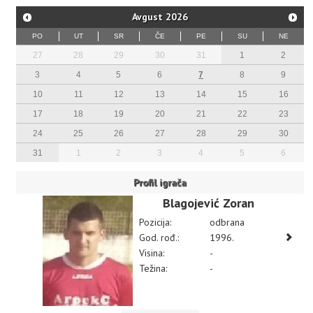
Avgust
2026
PO
UT
SR
ČE
PE
SU
NE
27
28
29
30
31
1
2
3
4
5
6
7
8
9
10
11
12
13
14
15
16
17
18
19
20
21
22
23
24
25
26
27
28
29
30
31
1
2
3
4
5
6
Profil igrača
Blagojević Zoran
Pozicija:
odbrana
God. rođ.:
1996.
Visina:
-
Težina:
-