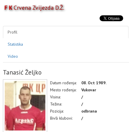
F K
Crvena Zvijezda D.Ž.
Toggl
naviga
AKTIVNOSTI
TAKMIČENJA
Profil
TIM
Statistika
KLUB
MULTIMEDIJA
Video
Tanasić Željko
Datum rođenja:
08. Oct 1989.
Mesto rođenja:
Vukovar
Visina:
/
Težina:
/
Pozicija:
odbrana
Bivši klubovi:
/