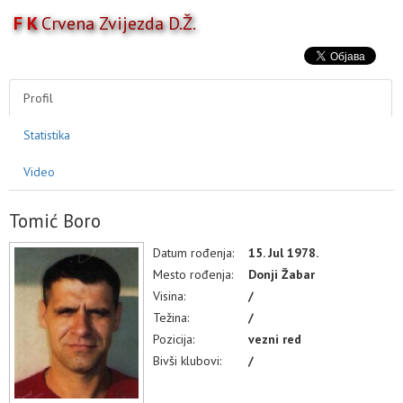
F K
Crvena Zvijezda D.Ž.
Toggl
naviga
AKTIVNOSTI
TAKMIČENJA
Profil
TIM
Statistika
KLUB
MULTIMEDIJA
Video
Tomić Boro
Datum rođenja:
15. Jul 1978.
Mesto rođenja:
Donji Žabar
Visina:
/
Težina:
/
Pozicija:
vezni red
Bivši klubovi:
/