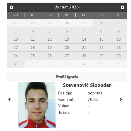
Avgust
2026
PO
UT
SR
ČE
PE
SU
NE
27
28
29
30
31
1
2
3
4
5
6
7
8
9
10
11
12
13
14
15
16
17
18
19
20
21
22
23
24
25
26
27
28
29
30
31
1
2
3
4
5
6
Profil igrača
Stevanović Slobodan
Pozicija:
odbrana
God. rođ.:
2003.
Visina:
-
Težina:
-