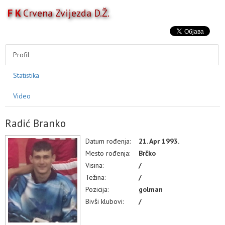
F K
Crvena Zvijezda D.Ž.
Toggl
naviga
AKTIVNOSTI
TAKMIČENJA
Profil
TIM
Statistika
KLUB
MULTIMEDIJA
Video
Radić Branko
Datum rođenja:
21. Apr 1993.
Mesto rođenja:
Brčko
Visina:
/
Težina:
/
Pozicija:
golman
Bivši klubovi:
/