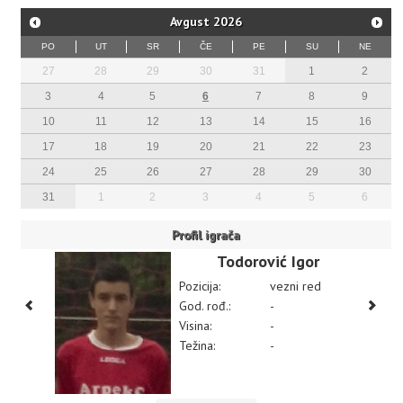
Avgust
2026
PO
UT
SR
ČE
PE
SU
NE
27
28
29
30
31
1
2
3
4
5
6
7
8
9
10
11
12
13
14
15
16
17
18
19
20
21
22
23
24
25
26
27
28
29
30
31
1
2
3
4
5
6
Profil igrača
Todorović Igor
Pozicija:
vezni red
God. rođ.:
-
Visina:
-
Težina:
-