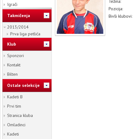
Težina:
Igrači
Pozicija:
Takmičenja
Bivši klubovi:
2013/2014
Prva liga petlića
Klub
Sponzori
Kontakt
Bilten
Ostale selekcije
Kadeti B
Prvi tim
Stranica kluba
Omladinci
Kadeti