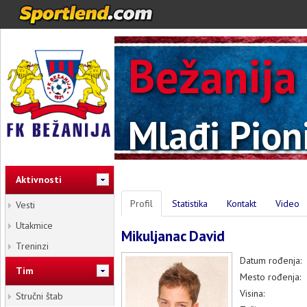
Bežanija
Mlađi Pioni
Aktivnosti
Profil
Statistika
Kontakt
Video
Vesti
Utakmice
Mikuljanac David
Treninzi
Datum rođenja:
Tim
Mesto rođenja:
Visina:
Stručni štab