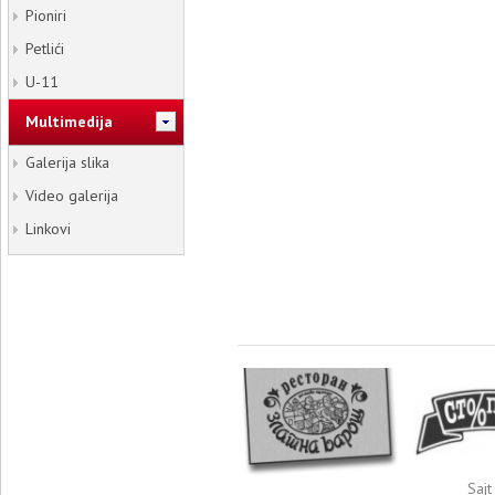
Pioniri
Petlići
U-11
Multimedija
Galerija slika
Video galerija
Linkovi
Sajt