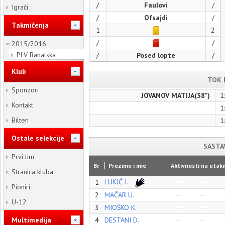
/
Faulovi
/
Igrači
/
Ofsajdi
/
Takmičenja
1
2
/
/
2015/2016
PLV Banatska
/
Posed lopte
/
Klub
TOK 
Sponzori
JOVANOV MATIJA(38")
1
Kontakt
1
Bilten
1
Ostale selekcije
SASTA
Prvi tim
Br
Prezime i ime
Aktivnosti na utakm
Stranica kluba
LUKIĆ I.
1
Pioniri
2
MAČAR U.
U-12
3
MIOŠKO K.
Multimedija
4
DESTANI D.