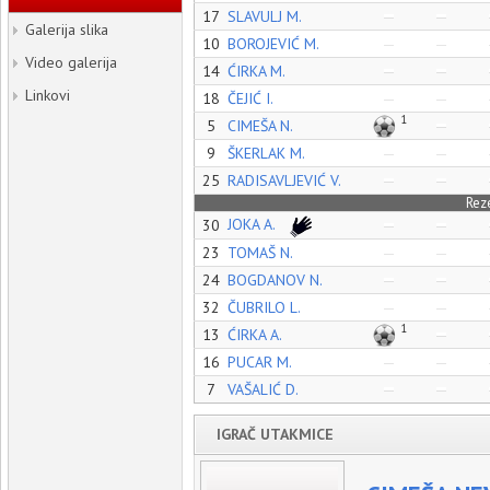
17
SLAVULJ M.
Galerija slika
10
BOROJEVIĆ M.
Video galerija
14
ĆIRKA M.
Linkovi
18
ČEJIĆ I.
1
5
CIMEŠA N.
9
ŠKERLAK M.
25
RADISAVLJEVIĆ V.
Rez
JOKA A.
30
23
TOMAŠ N.
24
BOGDANOV N.
32
ČUBRILO L.
1
13
ĆIRKA A.
16
PUCAR M.
7
VAŠALIĆ D.
IGRAČ UTAKMICE