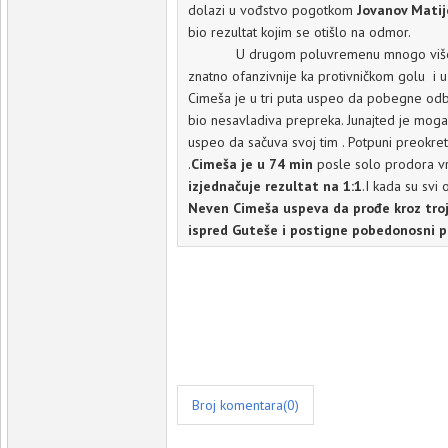
dolazi u vođstvo pogotkom
Jovanov Matij
bio rezultat kojim se otišlo na odmor.
U drugom poluvremenu mnogo više 
znatno ofanzivnije ka protivničkom golu i u
Cimeša je u tri puta uspeo da pobegne odbra
bio nesavladiva prepreka. Junajted je mogao
uspeo da sačuva svoj tim . Potpuni preokre
.
Cimeša je u 74 min
posle solo prodora vr
izjednačuje rezultat na 1:1
.I kada su svi 
Neven Cimeša uspeva da prođe kroz troji
ispred Guteše i postigne pobedonosni p
Broj komentara(0)