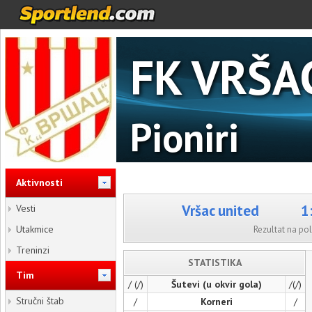
FK VRŠA
Pioniri
Aktivnosti
Vršac united
1
Vesti
Utakmice
Rezultat na p
Treninzi
STATISTIKA
Tim
/ (/)
Šutevi (u okvir gola)
/(/)
Stručni štab
/
Korneri
/