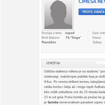
CIMEŠA NE
PROFIL IGRAČA
Pozicija u timu:
napad
God. rođ
Bivši klubovi:
Fk "Sloga"
Visina:
Plandište
Težina:
Vide
Fot
IZVEŠTAJ
Odlična utakmica viđena je na stadionu " po
očekivanja malobrojne publike koja je došl
Vršca. Po veoma teškom terenu, natopljenom
veliku borbu i želju ali i mngo lepih fudba
bilo veših uzbuđena sve do 25 minuta kad
25 m od gola. Pravu bombu je poslao ka golu
je
Guteša
neverovatnom paradom uspeo da 