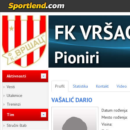
FK VRŠA
Pioniri
Aktivnosti
Profil
Statistika
Kontakt
Video
Vesti
Utakmice
VAŠALIĆ DARIO
Treninzi
Datum rođenja:
Tim
Mesto rođenja:
Visina:
Stručni štab