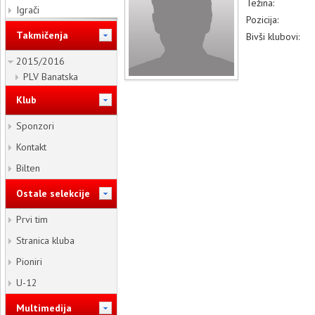
Težina:
Igrači
Pozicija:
Takmičenja
Bivši klubovi:
2015/2016
PLV Banatska
Klub
Sponzori
Kontakt
Bilten
Ostale selekcije
Prvi tim
Stranica kluba
Pioniri
U-12
Multimedija