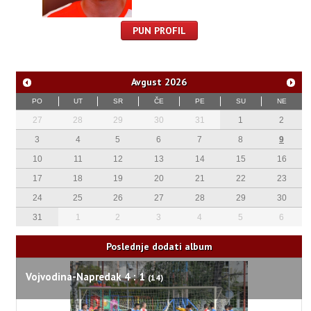
PUN PROFIL
Avgust
2026
PO
UT
SR
ČE
PE
SU
NE
27
28
29
30
31
1
2
3
4
5
6
7
8
9
10
11
12
13
14
15
16
17
18
19
20
21
22
23
24
25
26
27
28
29
30
31
1
2
3
4
5
6
Poslednje dodati album
Vojvodina-Napredak 4 : 1
(14)