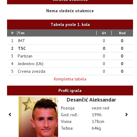
Nema sledeće utakmice
Tabela posle 1. kola
P
Tim
Ut
Bod
1
IMT
0
0
2
TSC
0
0
3
Partizan
0
0
4
Jedinstvo (Ub)
0
0
5
Crvena zvezda
0
0
Kompletna tabela
Profil igrača
Desančić Aleksandar
Pozicija:
vezni red
God. rođ.:
1996.
Visina:
178cm
Težina:
64kg