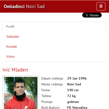
Omladinci
Novi Sad
Toggl
naviga
AKTIVNOSTI
TIM
Profil
TAKMIČENJA
Statistika
KLUB
OSTALE SELEKCIJE
Kontakt
MULTIMEDIJA
Video
OSTALO
Ivić Mladen
Datum rođenja:
29. Jan 1996.
Mesto rođenja:
Novi Sad
Visina:
190 cm
Težina:
72 kg
Pozicija:
golman
Bivši klubovi:
FK Vojvodina