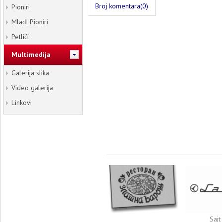
Broj komentara(0)
Pioniri
Mlađi Pioniri
Petlići
Multimedija
Galerija slika
Video galerija
Linkovi
Sajt