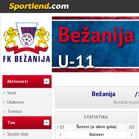
Bežanija
U-11
Aktivnosti
Bežanija
/
Vesti
Utakmice
Rezultat na p
Treninzi
STATISTIKA
Tim
/ (/)
Šutevi (u okvir gola)
/(/)
Stručni štab
/
Korneri
/