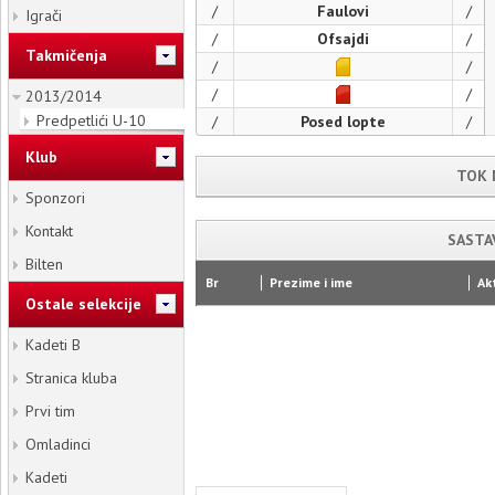
/
Faulovi
/
Igrači
/
Ofsajdi
/
Takmičenja
/
/
/
/
2013/2014
Predpetlići U-10
/
Posed lopte
/
Klub
TOK 
Sponzori
Kontakt
SASTA
Bilten
Br
Prezime i ime
Ak
Ostale selekcije
Kadeti B
Vide
Fot
Stranica kluba
Prvi tim
Omladinci
Kadeti