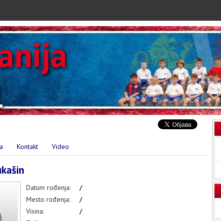
anija
1
ka
Kontakt
Video
ukašin
Datum rođenja:
/
Mesto rođenja:
/
Visina:
/