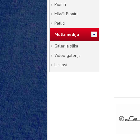
Pioniri
Mlađi Pioniri
Petlići
Multimedija
Galerija slika
Video galerija
Linkovi