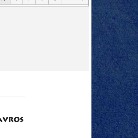
31
1
2
3
4
5
6