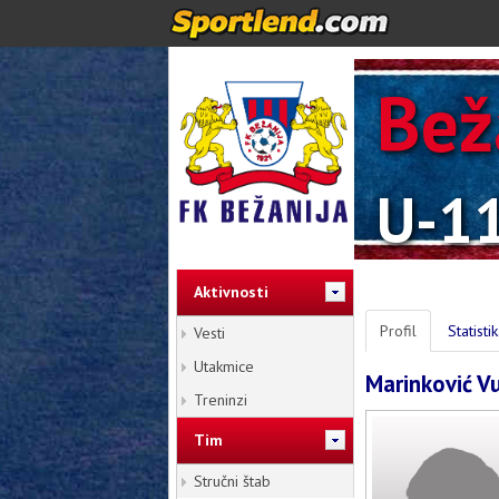
Bež
U-1
Aktivnosti
Profil
Statisti
Vesti
Utakmice
Marinković V
Treninzi
Tim
Stručni štab