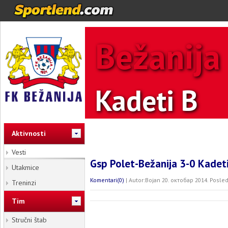
Bežanija
Kadeti B
Aktivnosti
Vesti
Gsp Polet-Bežanija 3-0 Kadet
Utakmice
Komentari(0)
| Autor:Bojan 20. октобар 2014. Posle
Treninzi
Tim
Stručni štab