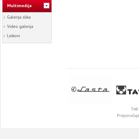
Multimedija
Galerija slika
Video galerija
Linkovi
Sajt
Preporučuj