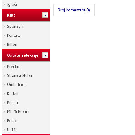
Igrači
Broj komentara(0)
Klub
Sponzori
Kontakt
Bilten
Ostale selekcije
Prvi tim
Stranica kluba
Omladinci
Kadeti
Pioniri
Mlađi Pioniri
Petlići
U-11